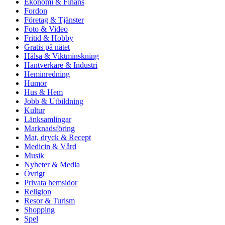
Ekonomi & Finans
Fordon
Företag & Tjänster
Foto & Video
Fritid & Hobby
Gratis på nätet
Hälsa & Viktminskning
Hantverkare & Industri
Heminredning
Humor
Hus & Hem
Jobb & Utbildning
Kultur
Länksamlingar
Marknadsföring
Mat, dryck & Recept
Medicin & Vård
Musik
Nyheter & Media
Övrigt
Privata hemsidor
Religion
Resor & Turism
Shopping
Spel