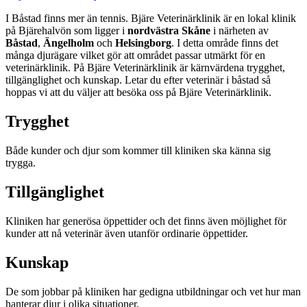
I Båstad finns mer än tennis. Bjäre Veterinärklinik är en lokal klinik
på Bjärehalvön som ligger i
nordvästra Skåne
i närheten av
Båstad
,
Ängelholm
och
Helsingborg
. I detta område finns det
många djurägare vilket gör att området passar utmärkt för en
veterinärklinik. På Bjäre Veterinärklinik är kärnvärdena trygghet,
tillgänglighet och kunskap. Letar du efter veterinär i båstad så
hoppas vi att du väljer att besöka oss på Bjäre Veterinärklinik.
Trygghet
Både kunder och djur som kommer till kliniken ska känna sig
trygga.
Tillgänglighet
Kliniken har generösa öppettider och det finns även möjlighet för
kunder att nå veterinär även utanför ordinarie öppettider.
Kunskap
De som jobbar på kliniken har gedigna utbildningar och vet hur man
hanterar djur i olika situationer.