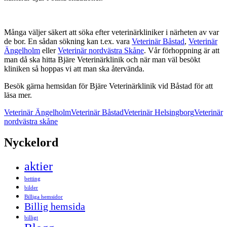
Många väljer säkert att söka efter veterinärkliniker i närheten av var
de bor. En sådan sökning kan t.ex. vara
Veterinär Båstad
,
Veterinär
Ängelholm
eller
Veterinär nordvästra Skåne
. Vår förhoppning är att
man då ska hitta Bjäre Veterinärklinik och när man väl besökt
kliniken så hoppas vi att man ska återvända.
Besök gärna hemsidan för Bjäre Veterinärklinik vid Båstad för att
läsa mer.
Veterinär Ängelholm
Veterinär Båstad
Veterinär Helsingborg
Veterinär
nordvästra skåne
Nyckelord
aktier
betting
bilder
Billiga hemsidor
Billig hemsida
billigt