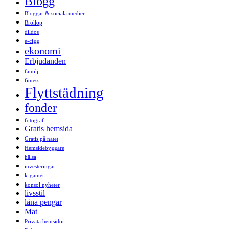
Blogg
Bloggar & sociala medier
Bröllop
dildos
e-cigg
ekonomi
Erbjudanden
familj
fitness
Flyttstädning
fonder
fotograf
Gratis hemsida
Gratis på nätet
Hemsidebyggare
hälsa
investeringar
k-gamer
konsol nyheter
livsstil
låna pengar
Mat
Privata hemsidor