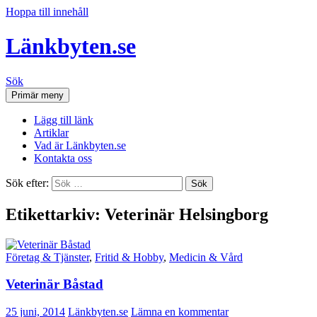
Hoppa till innehåll
Länkbyten.se
Sök
Primär meny
Lägg till länk
Artiklar
Vad är Länkbyten.se
Kontakta oss
Sök efter:
Etikettarkiv: Veterinär Helsingborg
Företag & Tjänster
,
Fritid & Hobby
,
Medicin & Vård
Veterinär Båstad
25 juni, 2014
Länkbyten.se
Lämna en kommentar