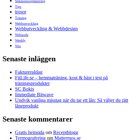
Sökmotoroptimering
Tips
trosor
Träning
Webbutveckling
Webbutveckling & Webbdesign
Webnode
Weebly
Wix
Senaste inläggen
FaktureraIdag
FitLife.se – hemmaträning, kost & bäst i test på
träningsprodukter
SC Bokis
Immediate Bitwave
Undvik vanliga misstag när du tar ett lån: Så väljer du rätt
låneprodukt
Senaste kommentarer
Gratis hemsida
om
Receptblogg
Termografering
om
Mattermos.se