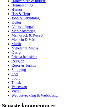
Hantverkare & Industri
Heminredning
Humor
Hus & Hem
Jobb & Utbildning
Kultur
Länksamlingar
Marknadsföring
Mat, dryck & Recept
Medicin & Vård
Musik
Nyheter & Media
Övrigt
Privata hemsidor
Religion
Resor & Turism
Shopping
Spel
Sport
Tobak
Vetenskap
Vuxet
Webbutveckling & Webbdesign
Senaste kommentarer