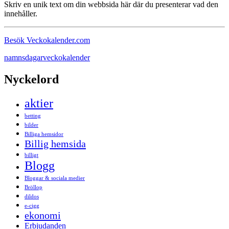
Skriv en unik text om din webbsida här där du presenterar vad den
innehåller.
Besök Veckokalender.com
namnsdagar
veckokalender
Nyckelord
aktier
betting
bilder
Billiga hemsidor
Billig hemsida
billigt
Blogg
Bloggar & sociala medier
Bröllop
dildos
e-cigg
ekonomi
Erbjudanden