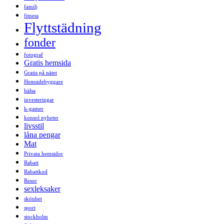
familj
fitness
Flyttstädning
fonder
fotograf
Gratis hemsida
Gratis på nätet
Hemsidebyggare
hälsa
investeringar
k-gamer
konsol nyheter
livsstil
låna pengar
Mat
Privata hemsidor
Rabatt
Rabattkod
Resor
sexleksaker
skönhet
sport
stockholm