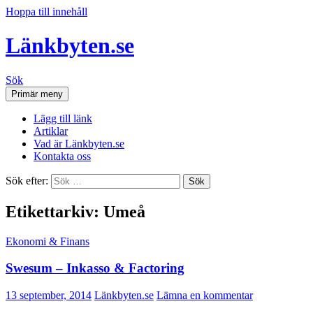
Hoppa till innehåll
Länkbyten.se
Sök
Primär meny
Lägg till länk
Artiklar
Vad är Länkbyten.se
Kontakta oss
Sök efter:
Etikettarkiv: Umeå
Ekonomi & Finans
Swesum – Inkasso & Factoring
13 september, 2014
Länkbyten.se
Lämna en kommentar