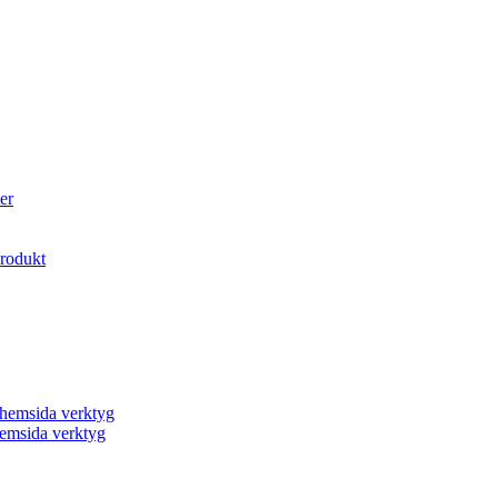
er
produkt
a hemsida verktyg
 hemsida verktyg