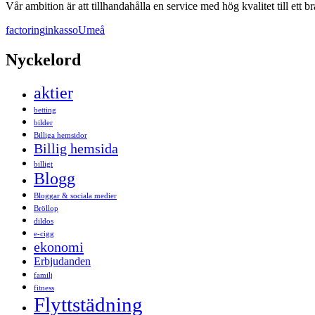
Vår ambition är att tillhandahålla en service med hög kvalitet till et
factoring
inkasso
Umeå
Nyckelord
aktier
betting
bilder
Billiga hemsidor
Billig hemsida
billigt
Blogg
Bloggar & sociala medier
Bröllop
dildos
e-cigg
ekonomi
Erbjudanden
familj
fitness
Flyttstädning