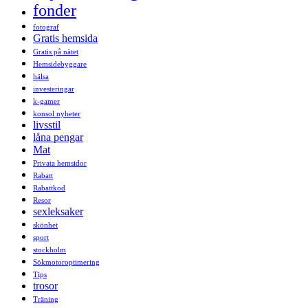
fonder
fotograf
Gratis hemsida
Gratis på nätet
Hemsidebyggare
hälsa
investeringar
k-gamer
konsol nyheter
livsstil
låna pengar
Mat
Privata hemsidor
Rabatt
Rabattkod
Resor
sexleksaker
skönhet
sport
stockholm
Sökmotoroptimering
Tips
trosor
Träning