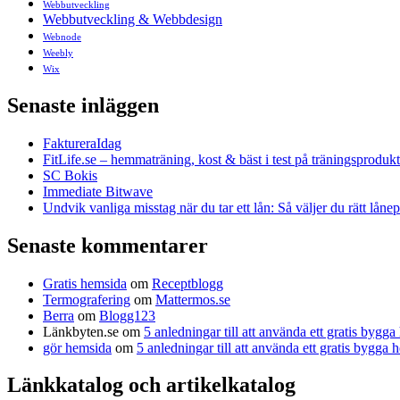
Webbutveckling
Webbutveckling & Webbdesign
Webnode
Weebly
Wix
Senaste inläggen
FaktureraIdag
FitLife.se – hemmaträning, kost & bäst i test på träningsprodukt
SC Bokis
Immediate Bitwave
Undvik vanliga misstag när du tar ett lån: Så väljer du rätt låne
Senaste kommentarer
Gratis hemsida
om
Receptblogg
Termografering
om
Mattermos.se
Berra
om
Blogg123
Länkbyten.se
om
5 anledningar till att använda ett gratis bygg
gör hemsida
om
5 anledningar till att använda ett gratis bygga
Länkkatalog och artikelkatalog