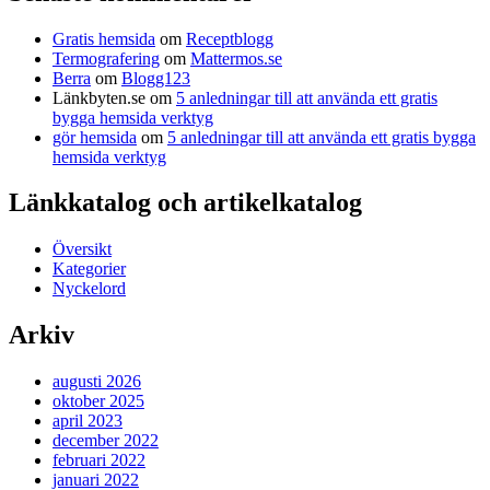
Gratis hemsida
om
Receptblogg
Termografering
om
Mattermos.se
Berra
om
Blogg123
Länkbyten.se
om
5 anledningar till att använda ett gratis
bygga hemsida verktyg
gör hemsida
om
5 anledningar till att använda ett gratis bygga
hemsida verktyg
Länkkatalog och artikelkatalog
Översikt
Kategorier
Nyckelord
Arkiv
augusti 2026
oktober 2025
april 2023
december 2022
februari 2022
januari 2022