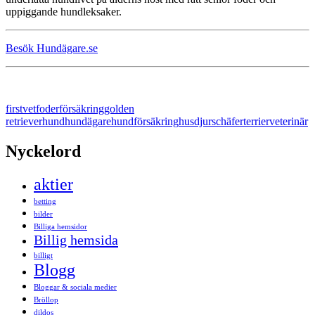
uppiggande hundleksaker.
Besök Hundägare.se
firstvet
foder
försäkring
golden
retriever
hund
hundägare
hundförsäkring
husdjur
schäfer
terrier
veterinär
Nyckelord
aktier
betting
bilder
Billiga hemsidor
Billig hemsida
billigt
Blogg
Bloggar & sociala medier
Bröllop
dildos