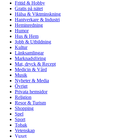
Fritid & Hobby
Gratis på nätet
Hälsa & Viktminskning
Hantverkare & Industri
Heminredning
Humor
Hus & Hem
Jobb & Utbildning
Kultur
Länksamlingar
Marknadsföring
Mat, dryck & Recept
Medicin & Vård
Musik
Nyheter & Media
Övrigt
Privata hemsidor
Religion
Resor & Turism
Shopping
Spel
Sport
Tobak
Vetenskap
Vuxet