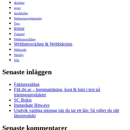
skönhet
sport
stockholm
Sökmotoroptimering
Tips
trosor
Träning
Webbutveckling
Webbutveckling & Webbdesign
Webnode
Weebly
Wix
Senaste inläggen
FaktureraIdag
FitLife.se – hemmaträning, kost & bäst i test på
träningsprodukter
SC Bokis
Immediate Bitwave
Undvik vanliga misstag när du tar ett lån: Så väljer du rätt
låneprodukt
Senaste kommentarer