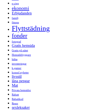
e-cigg
ekonomi
Erbjudanden
familj
fitness
Flyttstädning
fonder
fotograf
Gratis hemsida
Gratis på nätet
Hemsidebyggare
hälsa
investeringar
k-gamer
konsol nyheter
livsstil
låna pengar
Mat
Privata hemsidor
Rabatt
Rabattkod
Resor
sexleksaker