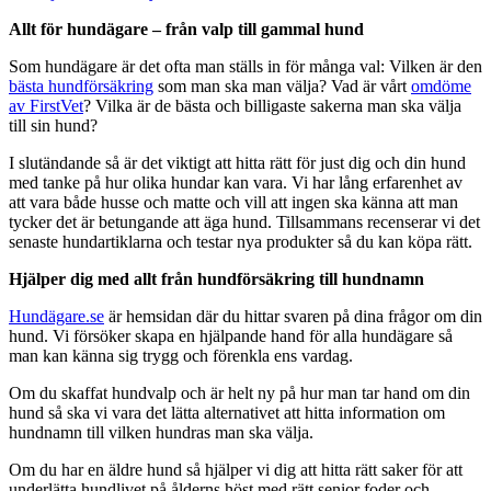
Allt för hundägare – från valp till gammal hund
Som hundägare är det ofta man ställs in för många val: Vilken är den
bästa hundförsäkring
som man ska man välja? Vad är vårt
omdöme
av FirstVet
? Vilka är de bästa och billigaste sakerna man ska välja
till sin hund?
I slutändande så är det viktigt att hitta rätt för just dig och din hund
med tanke på hur olika hundar kan vara. Vi har lång erfarenhet av
att vara både husse och matte och vill att ingen ska känna att man
tycker det är betungande att äga hund. Tillsammans recenserar vi det
senaste hundartiklarna och testar nya produkter så du kan köpa rätt.
Hjälper dig med allt från hundförsäkring till hundnamn
Hundägare.se
är hemsidan där du hittar svaren på dina frågor om din
hund. Vi försöker skapa en hjälpande hand för alla hundägare så
man kan känna sig trygg och förenkla ens vardag.
Om du skaffat hundvalp och är helt ny på hur man tar hand om din
hund så ska vi vara det lätta alternativet att hitta information om
hundnamn till vilken hundras man ska välja.
Om du har en äldre hund så hjälper vi dig att hitta rätt saker för att
underlätta hundlivet på ålderns höst med rätt senior foder och