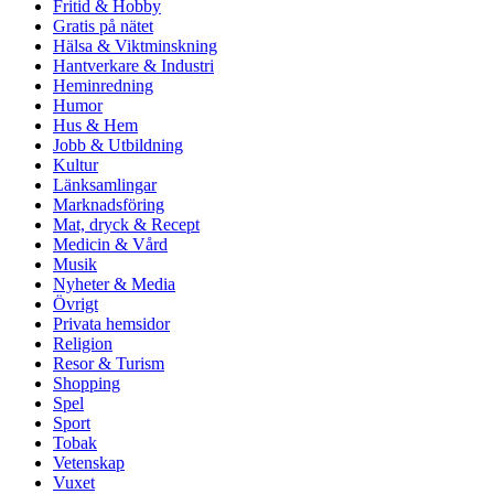
Fritid & Hobby
Gratis på nätet
Hälsa & Viktminskning
Hantverkare & Industri
Heminredning
Humor
Hus & Hem
Jobb & Utbildning
Kultur
Länksamlingar
Marknadsföring
Mat, dryck & Recept
Medicin & Vård
Musik
Nyheter & Media
Övrigt
Privata hemsidor
Religion
Resor & Turism
Shopping
Spel
Sport
Tobak
Vetenskap
Vuxet