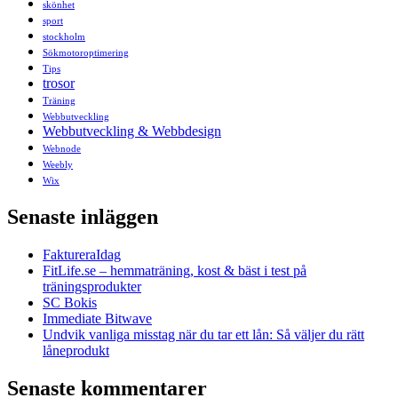
skönhet
sport
stockholm
Sökmotoroptimering
Tips
trosor
Träning
Webbutveckling
Webbutveckling & Webbdesign
Webnode
Weebly
Wix
Senaste inläggen
FaktureraIdag
FitLife.se – hemmaträning, kost & bäst i test på
träningsprodukter
SC Bokis
Immediate Bitwave
Undvik vanliga misstag när du tar ett lån: Så väljer du rätt
låneprodukt
Senaste kommentarer