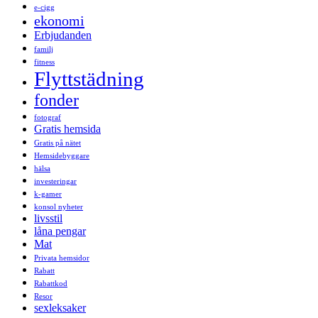
e-cigg
ekonomi
Erbjudanden
familj
fitness
Flyttstädning
fonder
fotograf
Gratis hemsida
Gratis på nätet
Hemsidebyggare
hälsa
investeringar
k-gamer
konsol nyheter
livsstil
låna pengar
Mat
Privata hemsidor
Rabatt
Rabattkod
Resor
sexleksaker