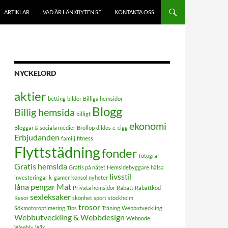
ARTIKLAR
VAD ÄR LÄNKBYTEN.SE
KONTAKTA OSS
NYCKELORD
aktier
betting
bilder
Billiga hemsidor
Blogg
Billig hemsida
billigt
ekonomi
Bloggar & sociala medier
Bröllop
dildos
e-cigg
Erbjudanden
familj
fitness
Flyttstädning
fonder
fotograf
Gratis hemsida
Gratis på nätet
Hemsidebyggare
hälsa
livsstil
investeringar
k-gamer
konsol nyheter
låna pengar
Mat
Privata hemsidor
Rabatt
Rabattkod
sexleksaker
Resor
skönhet
sport
stockholm
trosor
Sökmotoroptimering
Tips
Träning
Webbutveckling
Webbutveckling & Webbdesign
Webnode
Weebly
Wix