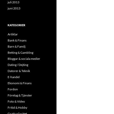
juli 2013
juni 2013
KATEGORIER
Artiklar
Bank & Finans
Barn & Familj
Betting & Gambling
Bloggar & sociala medier
Dating / Dejting
Datorer & Teknik
E-handel
Ekonomi & Finans
Fordon
Företag & Tjänster
Foto & Video
Fritid & Hobby
Gratis på nätet