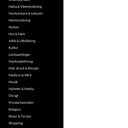
Hälsa & Viktminskning
Hantverkare & Industri
Heminredning
Humor
Hus & Hem
Jobb & Utbildning
Kultur
Länksamlingar
Marknadsföring
Mat, dryck & Recept
Medicin & Vård
Musik
Nyheter & Media
Övrigt
Privata hemsidor
Religion
Resor & Turism
Shopping