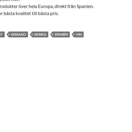
produkter över hela Europa, direkt från Spanien.
 bästa kvalitet till bästa pris.
ST
SERRANO
SKINKA
SPANIEN
VIN