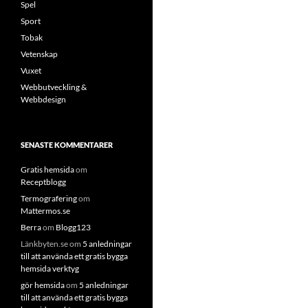
Spel
Sport
Tobak
Vetenskap
Vuxet
Webbutveckling &
Webbdesign
SENASTE KOMMENTARER
Gratis hemsida
om
Receptblogg
Termografering
om
Mattermos.se
Berra
om
Blogg123
Länkbyten.se
om
5 anledningar
till att använda ett gratis bygga
hemsida verktyg
gör hemsida
om
5 anledningar
till att använda ett gratis bygga