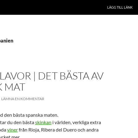
LÄGG TILL LÄNK
panien
LAVOR | DET BÄSTA AV
K MAT
LÄMNA EN KOMMENTAR
d den bästa spanska maten.
ttar du den bästa
skinkan
i världen, verkliga extra
goda
viner
från Rioja, Ribera del Duero och andra
cket mer.