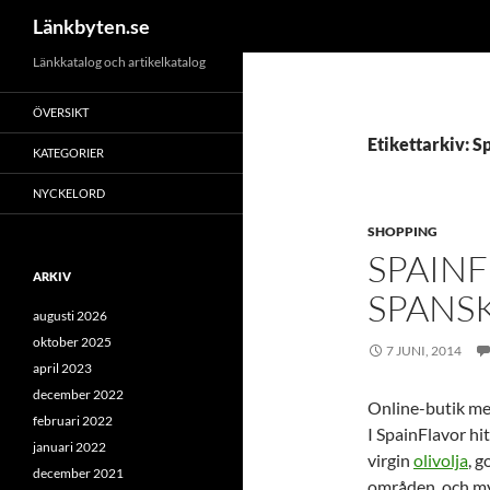
Sök
Länkbyten.se
Hoppa
Länkkatalog och artikelkatalog
till
ÖVERSIKT
innehåll
Etikettarkiv: S
KATEGORIER
NYCKELORD
SHOPPING
SPAINF
ARKIV
SPANS
augusti 2026
oktober 2025
7 JUNI, 2014
april 2023
december 2022
Online-butik me
februari 2022
I SpainFlavor hi
januari 2022
virgin
olivolja
, 
december 2021
områden, och my