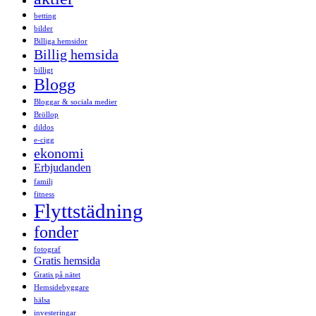
betting
bilder
Billiga hemsidor
Billig hemsida
billigt
Blogg
Bloggar & sociala medier
Bröllop
dildos
e-cigg
ekonomi
Erbjudanden
familj
fitness
Flyttstädning
fonder
fotograf
Gratis hemsida
Gratis på nätet
Hemsidebyggare
hälsa
investeringar