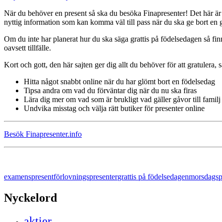
När du behöver en present så ska du besöka Finapresenter! Det här är 
nyttig information som kan komma väl till pass när du ska ge bort en 
Om du inte har planerat hur du ska säga grattis på födelsedagen så fin
oavsett tillfälle.
Kort och gott, den här sajten ger dig allt du behöver för att gratulera, s
Hitta något snabbt online när du har glömt bort en födelsedag
Tipsa andra om vad du förväntar dig när du nu ska firas
Lära dig mer om vad som är brukligt vad gäller gåvor till famil
Undvika misstag och välja rätt butiker för presenter online
Besök Finapresenter.info
examenspresent
förlovningspresenter
grattis på födelsedagen
morsdagsp
Nyckelord
aktier