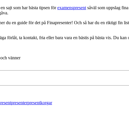
en sajt som har bästa tipsen för
examenspresent
såväl som uppslag fin
gåva.
ner du en guide för det på Finapresenter! Och så har du en riktigt fin li
äga förlåt, ta kontakt, fria eller bara vara en bästis på bästa vis. Du kan
j och vänner
resent
presenter
presentkorgar