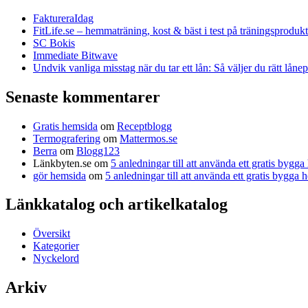
FaktureraIdag
FitLife.se – hemmaträning, kost & bäst i test på träningsprodukt
SC Bokis
Immediate Bitwave
Undvik vanliga misstag när du tar ett lån: Så väljer du rätt låne
Senaste kommentarer
Gratis hemsida
om
Receptblogg
Termografering
om
Mattermos.se
Berra
om
Blogg123
Länkbyten.se
om
5 anledningar till att använda ett gratis bygg
gör hemsida
om
5 anledningar till att använda ett gratis bygga
Länkkatalog och artikelkatalog
Översikt
Kategorier
Nyckelord
Arkiv