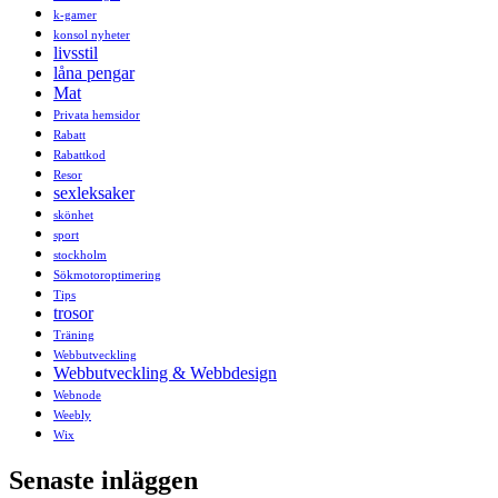
k-gamer
konsol nyheter
livsstil
låna pengar
Mat
Privata hemsidor
Rabatt
Rabattkod
Resor
sexleksaker
skönhet
sport
stockholm
Sökmotoroptimering
Tips
trosor
Träning
Webbutveckling
Webbutveckling & Webbdesign
Webnode
Weebly
Wix
Senaste inläggen