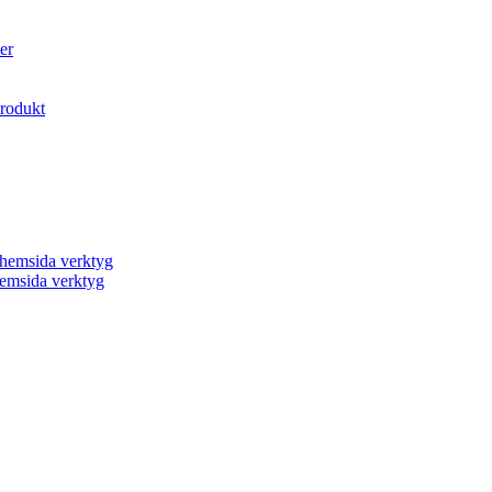
er
produkt
a hemsida verktyg
 hemsida verktyg