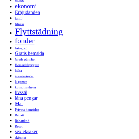
e-cigg
ekonomi
Erbjudanden
familj
fitness
Flyttstädning
fonder
fotograf
Gratis hemsida
Gratis på nätet
Hemsidebyggare
hälsa
investeringar
k-gamer
konsol nyheter
livsstil
låna pengar
Mat
Privata hemsidor
Rabatt
Rabattkod
Resor
sexleksaker
skönhet