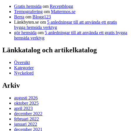
Gratis hemsida
om
Receptblogg
Termografering
om
Mattermos.se
Berra
om
Blogg123
Länkbyten.se
om
5 anledningar till att använda ett gratis
bygga hemsida verktyg
gör hemsida
om
5 anledningar till att använda ett gratis bygga
hemsida verktyg
Länkkatalog och artikelkatalog
Översikt
Kategorier
Nyckelord
Arkiv
augusti 2026
oktober 2025
april 2023
december 2022
februari 2022
januari 2022
december 2021