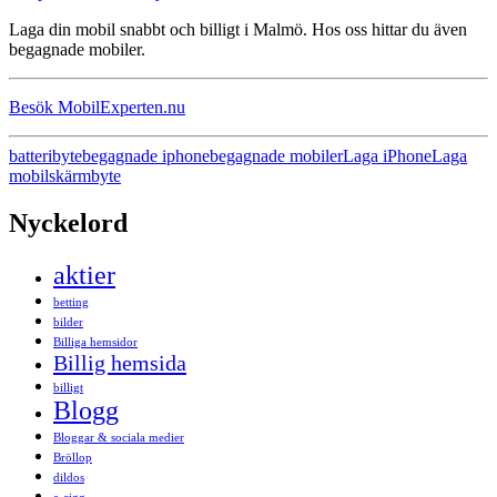
Laga din mobil snabbt och billigt i Malmö. Hos oss hittar du även
begagnade mobiler.
Besök MobilExperten.nu
batteribyte
begagnade iphone
begagnade mobiler
Laga iPhone
Laga
mobil
skärmbyte
Nyckelord
aktier
betting
bilder
Billiga hemsidor
Billig hemsida
billigt
Blogg
Bloggar & sociala medier
Bröllop
dildos