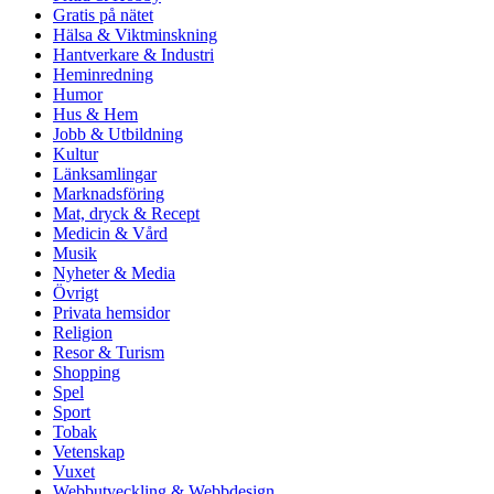
Gratis på nätet
Hälsa & Viktminskning
Hantverkare & Industri
Heminredning
Humor
Hus & Hem
Jobb & Utbildning
Kultur
Länksamlingar
Marknadsföring
Mat, dryck & Recept
Medicin & Vård
Musik
Nyheter & Media
Övrigt
Privata hemsidor
Religion
Resor & Turism
Shopping
Spel
Sport
Tobak
Vetenskap
Vuxet
Webbutveckling & Webbdesign