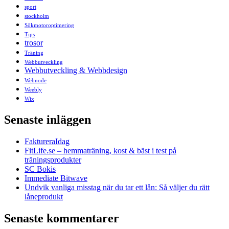
sport
stockholm
Sökmotoroptimering
Tips
trosor
Träning
Webbutveckling
Webbutveckling & Webbdesign
Webnode
Weebly
Wix
Senaste inläggen
FaktureraIdag
FitLife.se – hemmaträning, kost & bäst i test på
träningsprodukter
SC Bokis
Immediate Bitwave
Undvik vanliga misstag när du tar ett lån: Så väljer du rätt
låneprodukt
Senaste kommentarer