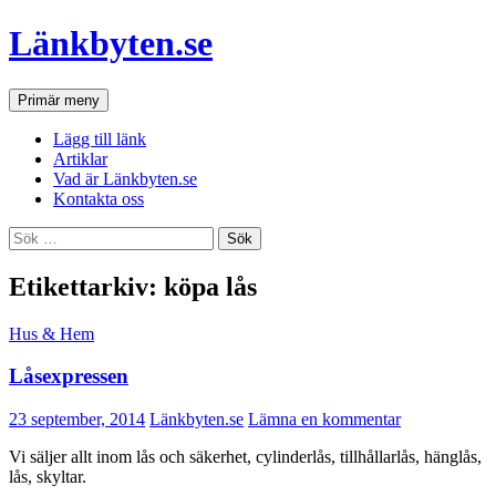
Hoppa
Länkbyten.se
till
innehåll
Sök
Primär meny
Lägg till länk
Artiklar
Vad är Länkbyten.se
Kontakta oss
Sök
efter:
Etikettarkiv: köpa lås
Hus & Hem
Låsexpressen
23 september, 2014
Länkbyten.se
Lämna en kommentar
Vi säljer allt inom lås och säkerhet, cylinderlås, tillhållarlås, hänglås,
lås, skyltar.