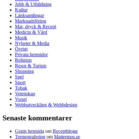
Jobb & Utbildning
Kultur
Länksamlingar
Marknadsföring
Mat, dryck & Recept
Medicin & Vård
Musik
Nyheter & Media
Övrigt
Privata hemsidor
Religion
Resor & Turism
Shopping
Spel
Sport
Tobak
Vetenskap
Vuxet
Webbutveckling & Webbdesign
Senaste kommentarer
Gratis hemsida
om
Receptblogg
Termografering
om
Mattermos.se