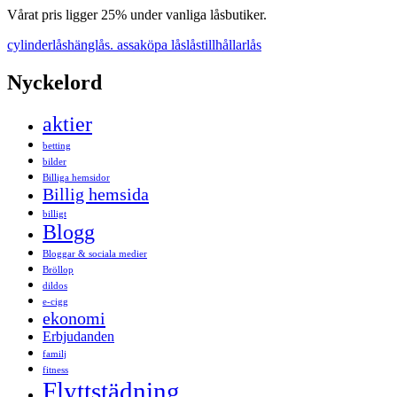
Vårat pris ligger 25% under vanliga låsbutiker.
cylinderlås
hänglås. assa
köpa lås
lås
tillhållarlås
Nyckelord
aktier
betting
bilder
Billiga hemsidor
Billig hemsida
billigt
Blogg
Bloggar & sociala medier
Bröllop
dildos
e-cigg
ekonomi
Erbjudanden
familj
fitness
Flyttstädning