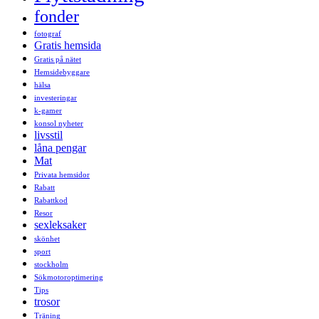
fonder
fotograf
Gratis hemsida
Gratis på nätet
Hemsidebyggare
hälsa
investeringar
k-gamer
konsol nyheter
livsstil
låna pengar
Mat
Privata hemsidor
Rabatt
Rabattkod
Resor
sexleksaker
skönhet
sport
stockholm
Sökmotoroptimering
Tips
trosor
Träning