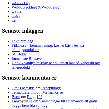
Webbutveckling
Webbutveckling & Webbdesign
Webnode
Weebly
Wix
Senaste inläggen
FaktureraIdag
FitLife.se – hemmaträning, kost & bäst i test på
träningsprodukter
SC Bokis
Immediate Bitwave
Undvik vanliga misstag när du tar ett lån: Så väljer du rätt
låneprodukt
Senaste kommentarer
Gratis hemsida
om
Receptblogg
Termografering
om
Mattermos.se
Berra
om
Blogg123
Länkbyten.se
om
5 anledningar till att använda ett gratis
bygga hemsida verktyg