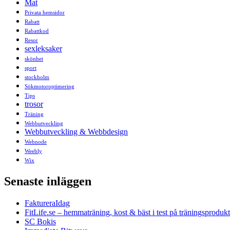
Mat
Privata hemsidor
Rabatt
Rabattkod
Resor
sexleksaker
skönhet
sport
stockholm
Sökmotoroptimering
Tips
trosor
Träning
Webbutveckling
Webbutveckling & Webbdesign
Webnode
Weebly
Wix
Senaste inläggen
FaktureraIdag
FitLife.se – hemmaträning, kost & bäst i test på träningsprodukt
SC Bokis