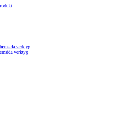
produkt
a hemsida verktyg
 hemsida verktyg