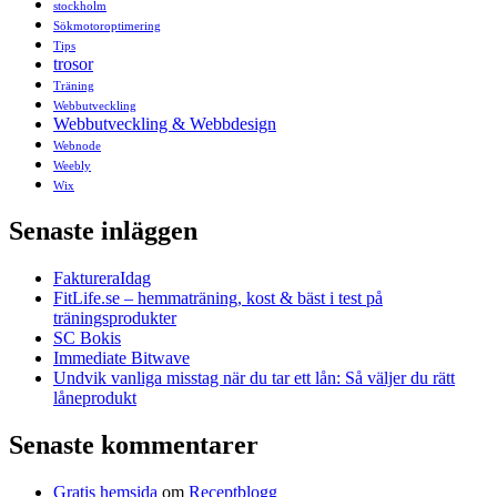
stockholm
Sökmotoroptimering
Tips
trosor
Träning
Webbutveckling
Webbutveckling & Webbdesign
Webnode
Weebly
Wix
Senaste inläggen
FaktureraIdag
FitLife.se – hemmaträning, kost & bäst i test på
träningsprodukter
SC Bokis
Immediate Bitwave
Undvik vanliga misstag när du tar ett lån: Så väljer du rätt
låneprodukt
Senaste kommentarer
Gratis hemsida
om
Receptblogg