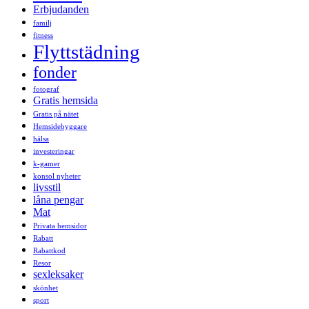
Erbjudanden
familj
fitness
Flyttstädning
fonder
fotograf
Gratis hemsida
Gratis på nätet
Hemsidebyggare
hälsa
investeringar
k-gamer
konsol nyheter
livsstil
låna pengar
Mat
Privata hemsidor
Rabatt
Rabattkod
Resor
sexleksaker
skönhet
sport