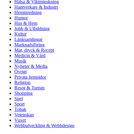
Hälsa & Viktminskning
Hantverkare & Industri
Heminredning
Humor
Hus & Hem
Jobb & Utbildning
Kultur
Länksamlingar
Marknadsföring
Mat, dryck & Recept
Medicin & Vård
Musik
Nyheter & Media
Övrigt
Privata hemsidor
Religion
Resor & Turism
Shopping
Spel
Sport
Tobak
Vetenskap
Vuxet
Webbutveckling & Webbdesign