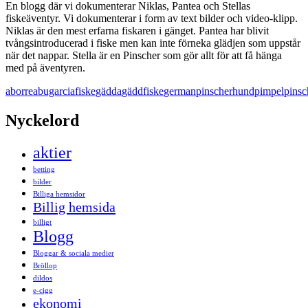
En blogg där vi dokumenterar Niklas, Pantea och Stellas
fiskeäventyr. Vi dokumenterar i form av text bilder och video-klipp.
Niklas är den mest erfarna fiskaren i gänget. Pantea har blivit
tvångsintroducerad i fiske men kan inte förneka glädjen som uppstår
när det nappar. Stella är en Pinscher som gör allt för att få hänga
med på äventyren.
aborre
abugarcia
fiske
gädda
gäddfiske
germanpinscher
hund
pimpel
pinsc
Nyckelord
aktier
betting
bilder
Billiga hemsidor
Billig hemsida
billigt
Blogg
Bloggar & sociala medier
Bröllop
dildos
e-cigg
ekonomi