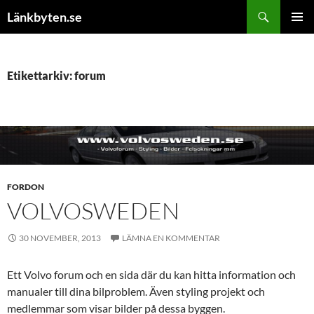
Hoppa
Sök
Länkbyten.se
till
PRIMÄR
innehåll
MENY
Etikettarkiv: forum
FORDON
VOLVOSWEDEN
30 NOVEMBER, 2013
LÄMNA EN KOMMENTAR
Ett Volvo forum och en sida där du kan hitta information och
manualer till dina bilproblem. Även styling projekt och
medlemmar som visar bilder på dessa byggen.