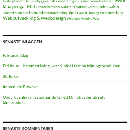
livsstil
Gratis på nätet
Hemsidebyggare
hälsa
investeringar
k-gamer
konsol nyheter
låna pengar
Mat
sexleksaker
Privata hemsidor
Rabatt
Rabattkod
Resor
trosor
skönhet
sport
stockholm
Sökmotoroptimering
Tips
Träning
Webbutveckling
Webbutveckling & Webbdesign
Webnode
Weebly
Wix
SENASTE INLÄGGEN
FaktureraIdag
FitLife.se – hemmaträning, kost & bäst i test på träningsprodukter
SC Bokis
Immediate Bitwave
Undvik vanliga misstag när du tar ett lån: Så väljer du rätt
låneprodukt
SENASTE KOMMENTARER