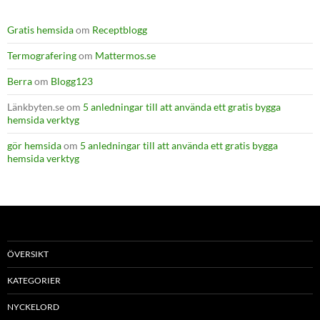
Gratis hemsida
om
Receptblogg
Termografering
om
Mattermos.se
Berra
om
Blogg123
Länkbyten.se
om
5 anledningar till att använda ett gratis bygga
hemsida verktyg
gör hemsida
om
5 anledningar till att använda ett gratis bygga
hemsida verktyg
ÖVERSIKT
KATEGORIER
NYCKELORD