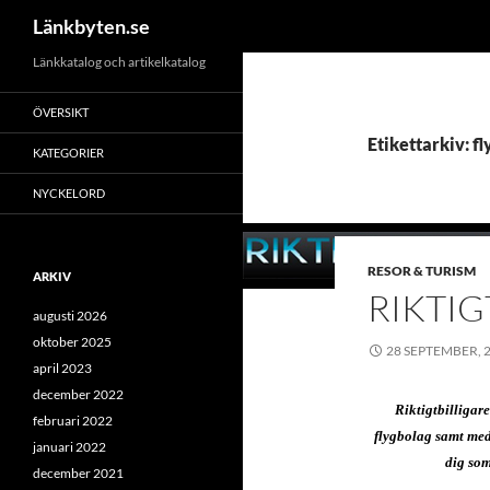
Sök
Länkbyten.se
Hoppa
Länkkatalog och artikelkatalog
till
ÖVERSIKT
innehåll
Etikettarkiv: f
KATEGORIER
NYCKELORD
RESOR & TURISM
ARKIV
RIKTIG
augusti 2026
oktober 2025
28 SEPTEMBER, 
april 2023
december 2022
Riktigtbilligar
februari 2022
flygbolag samt
med
januari 2022
dig so
december 2021