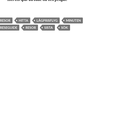
GRESOR
HITTA
LÅGPRISFLYG
MINUTEN
RESEGUIDE
RESOR
SISTA
SÖK