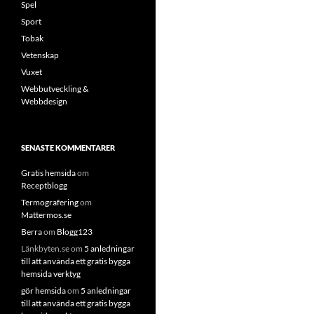
Spel
Sport
Tobak
Vetenskap
Vuxet
Webbutveckling &
Webbdesign
SENASTE KOMMENTARER
Gratis hemsida
om
Receptblogg
Termografering
om
Mattermos.se
Berra
om
Blogg123
Länkbyten.se
om
5 anledningar
till att använda ett gratis bygga
hemsida verktyg
gör hemsida
om
5 anledningar
till att använda ett gratis bygga