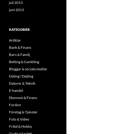
juli 2013
juni 2013
KATEGORIER
Artiklar
Bank & Finans
Barn & Familj
Betting & Gambling
Bloggar & sociala medier
Dating / Dejting
Datorer & Teknik
E-handel
Ekonomi & Finans
Fordon
Företag & Tjänster
Foto & Video
Fritid & Hobby
Gratis på nätet