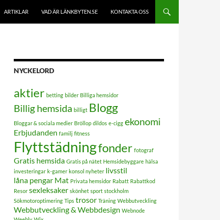
ARTIKLAR
VAD ÄR LÄNKBYTEN.SE
KONTAKTA OSS
NYCKELORD
aktier
betting
bilder
Billiga hemsidor
Blogg
Billig hemsida
billigt
ekonomi
Bloggar & sociala medier
Bröllop
dildos
e-cigg
Erbjudanden
familj
fitness
Flyttstädning
fonder
fotograf
Gratis hemsida
Gratis på nätet
Hemsidebyggare
hälsa
livsstil
investeringar
k-gamer
konsol nyheter
låna pengar
Mat
Privata hemsidor
Rabatt
Rabattkod
sexleksaker
Resor
skönhet
sport
stockholm
trosor
Sökmotoroptimering
Tips
Träning
Webbutveckling
Webbutveckling & Webbdesign
Webnode
Weebly
Wix