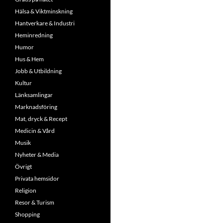
Hälsa & Viktminskning
Hantverkare & Industri
Heminredning
Humor
Hus & Hem
Jobb & Utbildning
Kultur
Länksamlingar
Marknadsföring
Mat, dryck & Recept
Medicin & Vård
Musik
Nyheter & Media
Övrigt
Privata hemsidor
Religion
Resor & Turism
Shopping