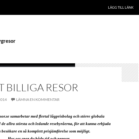
LÄGG TILL LÄNK
lygresor
T BILLIGA RESOR
2014
LÄMNA EN KOMMENTAR
esor.se samarbetar med flertal lågprisbolag och större globala
 de allra största och ledande resebyråerna, för att kunna erbjuda
m besökare
en så komplett prisjämförelse som möjligt.
Hos oss spar du både tid och pengar.