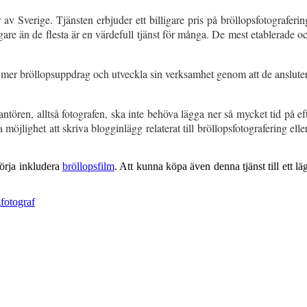
 av Sverige. Tjänsten erbjuder ett billigare pris på bröllopsfotografering
gare än de flesta är en värdefull tjänst för många. De mest etablerade o
 mer bröllopsuppdrag och utveckla sin verksamhet genom att de ansluter si
ntören, alltså fotografen, ska inte behöva lägga ner så mycket tid på ef
möjlighet att skriva blogginlägg relaterat till bröllopsfotografering el
örja inkludera
bröllopsfilm
. Att kunna köpa även denna tjänst till ett l
g
fotograf