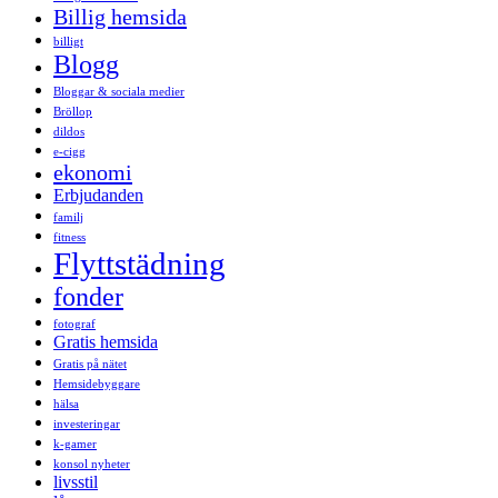
Billig hemsida
billigt
Blogg
Bloggar & sociala medier
Bröllop
dildos
e-cigg
ekonomi
Erbjudanden
familj
fitness
Flyttstädning
fonder
fotograf
Gratis hemsida
Gratis på nätet
Hemsidebyggare
hälsa
investeringar
k-gamer
konsol nyheter
livsstil