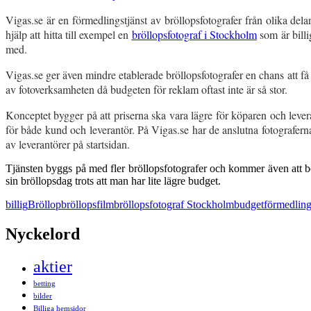
Vigas.se är en förmedlingstjänst av bröllopsfotografer från olika delar
hjälp att hitta till exempel en
bröllopsfotograf i Stockholm
som är billi
med.
Vigas.se ger även mindre etablerade bröllopsfotografer en chans att få
av fotoverksamheten då budgeten för reklam oftast inte är så stor.
Konceptet bygger på att priserna ska vara lägre för köparen och levera
för både kund och leverantör. På Vigas.se har de anslutna fotograferna 
av leverantörer på startsidan.
Tjänsten byggs på med fler bröllopsfotografer och kommer även att b
sin bröllopsdag trots att man har lite lägre budget.
billig
Bröllop
bröllopsfilm
bröllopsfotograf Stockholm
budget
förmedlin
Nyckelord
aktier
betting
bilder
Billiga hemsidor