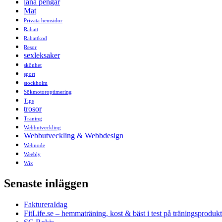
låna pengar
Mat
Privata hemsidor
Rabatt
Rabattkod
Resor
sexleksaker
skönhet
sport
stockholm
Sökmotoroptimering
Tips
trosor
Träning
Webbutveckling
Webbutveckling & Webbdesign
Webnode
Weebly
Wix
Senaste inläggen
FaktureraIdag
FitLife.se – hemmaträning, kost & bäst i test på träningsprodukt