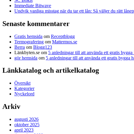
SC Bokis
Immediate Bitwave
Undvik vanliga misstag när du tar ett lån: Så väljer du rätt låne
Senaste kommentarer
Gratis hemsida
om
Receptblogg
Termografering
om
Mattermos.se
Berra
om
Blogg123
Länkbyten.se
om
5 anledningar till att använda ett gratis bygg
gör hemsida
om
5 anledningar till att använda ett gratis bygga
Länkkatalog och artikelkatalog
Översikt
Kategorier
Nyckelord
Arkiv
augusti 2026
oktober 2025
april 2023