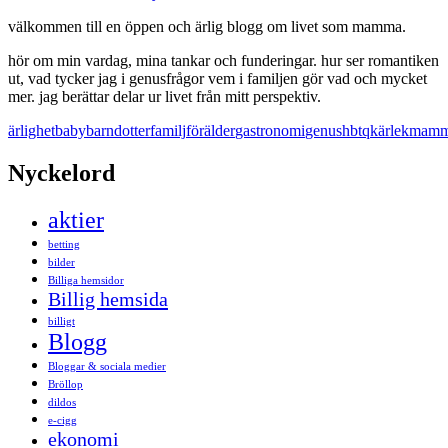
välkommen till en öppen och ärlig blogg om livet som mamma.
hör om min vardag, mina tankar och funderingar. hur ser romantiken
ut, vad tycker jag i genusfrågor vem i familjen gör vad och mycket
mer. jag berättar delar ur livet från mitt perspektiv.
ärlighet
baby
barn
dotter
familj
förälder
gastronomi
genus
hbtq
kärlek
mam
Nyckelord
aktier
betting
bilder
Billiga hemsidor
Billig hemsida
billigt
Blogg
Bloggar & sociala medier
Bröllop
dildos
e-cigg
ekonomi