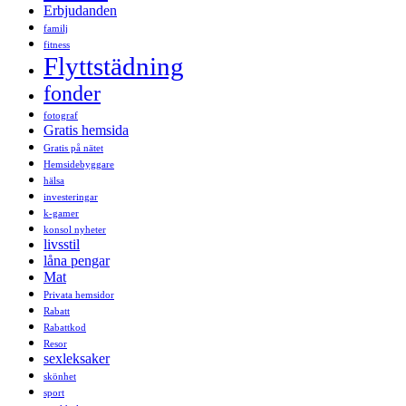
Erbjudanden
familj
fitness
Flyttstädning
fonder
fotograf
Gratis hemsida
Gratis på nätet
Hemsidebyggare
hälsa
investeringar
k-gamer
konsol nyheter
livsstil
låna pengar
Mat
Privata hemsidor
Rabatt
Rabattkod
Resor
sexleksaker
skönhet
sport