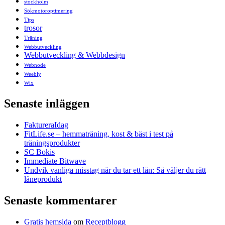
stockholm
Sökmotoroptimering
Tips
trosor
Träning
Webbutveckling
Webbutveckling & Webbdesign
Webnode
Weebly
Wix
Senaste inläggen
FaktureraIdag
FitLife.se – hemmaträning, kost & bäst i test på
träningsprodukter
SC Bokis
Immediate Bitwave
Undvik vanliga misstag när du tar ett lån: Så väljer du rätt
låneprodukt
Senaste kommentarer
Gratis hemsida
om
Receptblogg