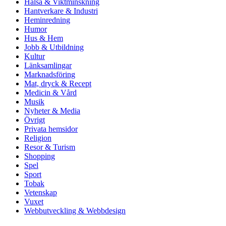
Hälsa & Viktminskning
Hantverkare & Industri
Heminredning
Humor
Hus & Hem
Jobb & Utbildning
Kultur
Länksamlingar
Marknadsföring
Mat, dryck & Recept
Medicin & Vård
Musik
Nyheter & Media
Övrigt
Privata hemsidor
Religion
Resor & Turism
Shopping
Spel
Sport
Tobak
Vetenskap
Vuxet
Webbutveckling & Webbdesign