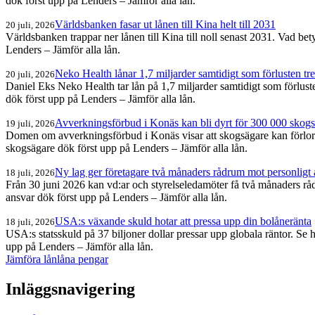
dök först upp på Lenders – Jämför alla lån.
Världsbanken fasar ut lånen till Kina helt till 2031
20 juli, 2026
Världsbanken trappar ner lånen till Kina till noll senast 2031. Vad bet
Lenders – Jämför alla lån.
Neko Health lånar 1,7 miljarder samtidigt som förlusten tr
20 juli, 2026
Daniel Eks Neko Health tar lån på 1,7 miljarder samtidigt som förluste
dök först upp på Lenders – Jämför alla lån.
Avverkningsförbud i Konäs kan bli dyrt för 300 000 skog
19 juli, 2026
Domen om avverkningsförbud i Konäs visar att skogsägare kan förlora 
skogsägare dök först upp på Lenders – Jämför alla lån.
Ny lag ger företagare två månaders rådrum mot personligt
18 juli, 2026
Från 30 juni 2026 kan vd:ar och styrelseledamöter få två månaders råd
ansvar dök först upp på Lenders – Jämför alla lån.
USA:s växande skuld hotar att pressa upp din bolåneränta
18 juli, 2026
USA:s statsskuld på 37 biljoner dollar pressar upp globala räntor. Se
upp på Lenders – Jämför alla lån.
Jämföra lån
låna pengar
Inläggsnavigering