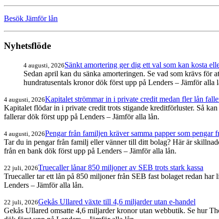
Besök Jämför lån
Nyhetsflöde
Sänkt amortering ger dig ett val som kan kosta ell
4 augusti, 2026
Sedan april kan du sänka amorteringen. Se vad som krävs för att 
hundratusentals kronor dök först upp på Lenders – Jämför alla l
Kapitalet strömmar in i private credit medan fler lån falle
4 augusti, 2026
Kapitalet flödar in i private credit trots stigande kreditförluster. Så k
fallerar dök först upp på Lenders – Jämför alla lån.
Pengar från familjen kräver samma papper som pengar f
4 augusti, 2026
Tar du in pengar från familj eller vänner till ditt bolag? Här är skil
från en bank dök först upp på Lenders – Jämför alla lån.
Truecaller lånar 850 miljoner av SEB trots stark kassa
22 juli, 2026
Truecaller tar ett lån på 850 miljoner från SEB fast bolaget redan ha
Lenders – Jämför alla lån.
Gekås Ullared växte till 4,6 miljarder utan e-handel
22 juli, 2026
Gekås Ullared omsatte 4,6 miljarder kronor utan webbutik. Se hur Tho