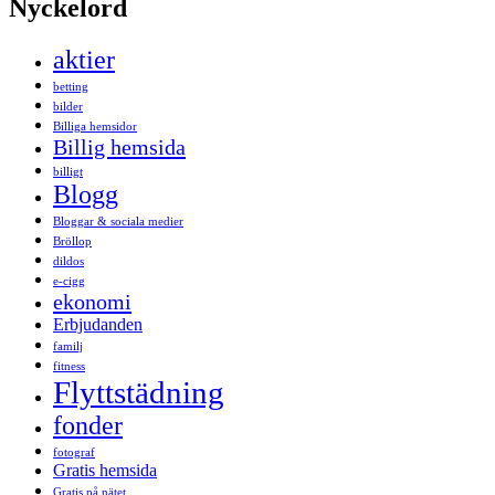
Nyckelord
aktier
betting
bilder
Billiga hemsidor
Billig hemsida
billigt
Blogg
Bloggar & sociala medier
Bröllop
dildos
e-cigg
ekonomi
Erbjudanden
familj
fitness
Flyttstädning
fonder
fotograf
Gratis hemsida
Gratis på nätet