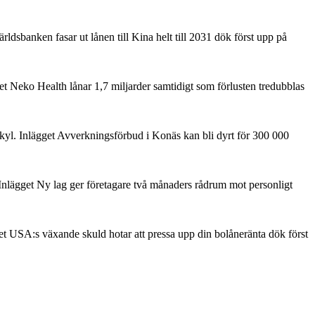
rldsbanken fasar ut lånen till Kina helt till 2031 dök först upp på
get Neko Health lånar 1,7 miljarder samtidigt som förlusten tredubblas
kyl. Inlägget Avverkningsförbud i Konäs kan bli dyrt för 300 000
 Inlägget Ny lag ger företagare två månaders rådrum mot personligt
get USA:s växande skuld hotar att pressa upp din bolåneränta dök först