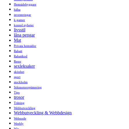
Hemsidebyggare
hälsa
investeringar
k-gamer
konsol nyheter
livsstil
låna pengar
Mat
Privata hemsidor
Rabatt
Rabattkod
Resor
sexleksaker
skönhet
sport
stockholm
Sökmotoroptimering
Tips
trosor
Träning
Webbutveckling
Webbutveckling & Webbdesign
Webnode
Weebly
Wix