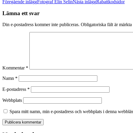
Föregående inlägg
Fotograf Elin Selin
Nästa inlägg
Rabattkodsidor
Lämna ett svar
Din e-postadress kommer inte publiceras.
Obligatoriska fält är märkta
Kommentar
*
Namn
*
E-postadress
*
Webbplats
Spara mitt namn, min e-postadress och webbplats i denna webbläsa