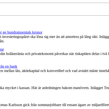
er ge hundratusentals kronor
investeringsspåret ska löna sig mer än att amortera på lång sikt. Inlägg
ån.
rar
an din bolåneränta och privatekonomi påverkas när riskaptiten delas i två 
rån en bank
lnaden mellan lån, aktiekapital och konvertibel och vad avtalet måste in
r lika mycket i kassan. Här är anledningen bakom manövern. Inlägget Tru
mas Karlsson gick från sommarjobbare till ensam ägare av miljardföretag