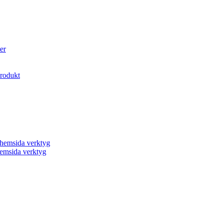
er
produkt
a hemsida verktyg
 hemsida verktyg