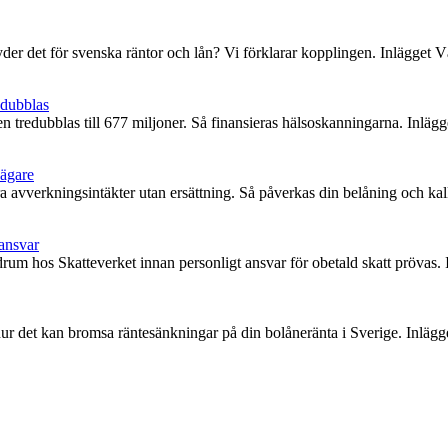
yder det för svenska räntor och lån? Vi förklarar kopplingen. Inlägget Vä
edubblas
n tredubblas till 677 miljoner. Så finansieras hälsoskanningarna. Inläg
sägare
avverkningsintäkter utan ersättning. Så påverkas din belåning och kal
 ansvar
rum hos Skatteverket innan personligt ansvar för obetald skatt prövas.
 hur det kan bromsa räntesänkningar på din bolåneränta i Sverige. Inläg