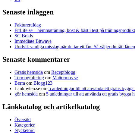
Senaste inläggen
FaktureraIdag
FitLife.se – hemmaträning, kost & bäst i test på träningsprodukt
SC Bokis
Immediate Bitwave
Undvik vanliga misstag när du tar ett lån: Så väljer du rätt låne
Senaste kommentarer
Gratis hemsida
om
Receptblogg
Termografering
om
Mattermos.se
Berra
om
Blogg123
Länkbyten.se
om
5 anledningar till att använda ett gratis bygg
gör hemsida
om
5 anledningar till att använda ett gratis bygga
Länkkatalog och artikelkatalog
Översikt
Kategorier
Nyckelord