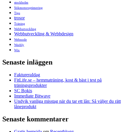
stockholm
Sökmotoroptimering
Tips
trosor
Träning
Webbutveckling
Webbutveckling & Webbdesign
Webnode
Weebly
Wix
Senaste inläggen
FaktureraIdag
FitLife.se – hemmaträning, kost & bäst i test på
träningsprodukter
SC Bokis
Immediate Bitwave
Undvik vanliga misstag när du tar ett lån: Så väljer du rätt
låneprodukt
Senaste kommentarer
Gratis hemsida
om
Receptblogg