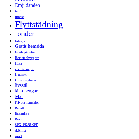
Erbjudanden
familj
fitness
Flyttstädning
fonder
fotograf
Gratis hemsida
Gratis på nätet
Hemsidebyggare
hälsa
investeringar
k-gamer
konsol nyheter
livsstil
låna pengar
Mat
Privata hemsidor
Rabatt
Rabattkod
Resor
sexleksaker
skönhet
sport