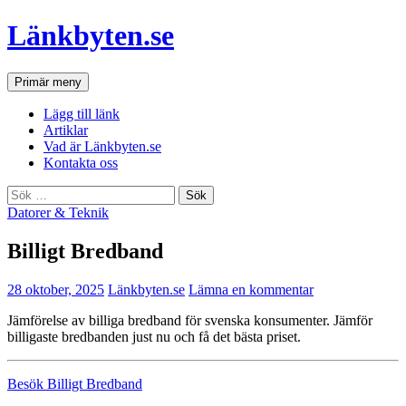
Hoppa
Länkbyten.se
till
innehåll
Sök
Primär meny
Lägg till länk
Artiklar
Vad är Länkbyten.se
Kontakta oss
Sök
efter:
Datorer & Teknik
Billigt Bredband
28 oktober, 2025
Länkbyten.se
Lämna en kommentar
Jämförelse av billiga bredband för svenska konsumenter. Jämför
billigaste bredbanden just nu och få det bästa priset.
Besök Billigt Bredband