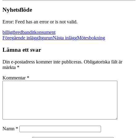
Nyhetsflöde
Error: Feed has an error or is not valid.
billigt
bredband
it
konsument
Inläggsnavigering
Föregående inlägg
Itgurun
Nästa inlägg
Mötesbokning
Lämna ett svar
Din e-postadress kommer inte publiceras.
Obligatoriska fält är
märkta
*
Kommentar
*
Namn
*