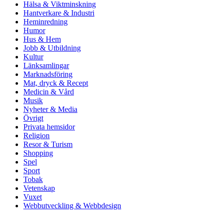
Hälsa & Viktminskning
Hantverkare & Industri
Heminredning
Humor
Hus & Hem
Jobb & Utbildning
Kultur
Länksamlingar
Marknadsföring
Mat, dryck & Recept
Medicin & Vård
Musik
Nyheter & Media
Övrigt
Privata hemsidor
Religion
Resor & Turism
Shopping
Spel
Sport
Tobak
Vetenskap
Vuxet
Webbutveckling & Webbdesign