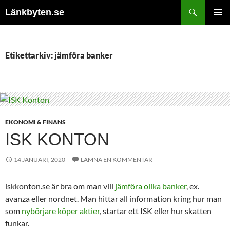
Hoppa
Sök
Länkbyten.se
till
PRIMÄR
innehåll
MENY
Etikettarkiv: jämföra banker
EKONOMI & FINANS
ISK KONTON
14 JANUARI, 2020
LÄMNA EN KOMMENTAR
iskkonton.se är bra om man vill
jämföra olika banker
, ex.
avanza eller nordnet. Man hittar all information kring hur man
som
nybörjare köper aktier
, startar ett ISK eller hur skatten
funkar.