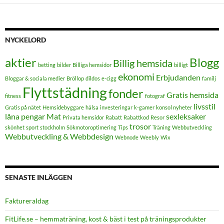
NYCKELORD
aktier
Blogg
Billig hemsida
betting
bilder
Billiga hemsidor
billigt
ekonomi
Erbjudanden
Bloggar & sociala medier
Bröllop
dildos
e-cigg
familj
Flyttstädning
fonder
Gratis hemsida
fitness
fotograf
livsstil
Gratis på nätet
Hemsidebyggare
hälsa
investeringar
k-gamer
konsol nyheter
låna pengar
Mat
sexleksaker
Privata hemsidor
Rabatt
Rabattkod
Resor
trosor
skönhet
sport
stockholm
Sökmotoroptimering
Tips
Träning
Webbutveckling
Webbutveckling & Webbdesign
Webnode
Weebly
Wix
SENASTE INLÄGGEN
FaktureraIdag
FitLife.se – hemmaträning, kost & bäst i test på träningsprodukter