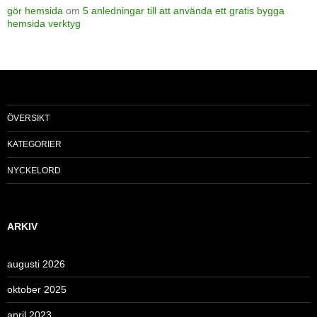
gör hemsida
om
5 anledningar till att använda ett gratis bygga
hemsida verktyg
ÖVERSIKT
KATEGORIER
NYCKELORD
ARKIV
augusti 2026
oktober 2025
april 2023