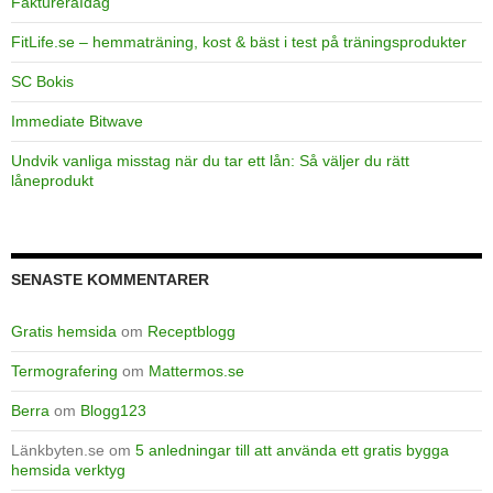
FaktureraIdag
FitLife.se – hemmaträning, kost & bäst i test på träningsprodukter
SC Bokis
Immediate Bitwave
Undvik vanliga misstag när du tar ett lån: Så väljer du rätt
låneprodukt
SENASTE KOMMENTARER
Gratis hemsida
om
Receptblogg
Termografering
om
Mattermos.se
Berra
om
Blogg123
Länkbyten.se
om
5 anledningar till att använda ett gratis bygga
hemsida verktyg