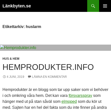
Hoppa
Sök
Länkbyten.se
till
PRIMÄR
innehåll
MENY
Etikettarkiv: huslarm
HUS & HEM
HEMPRODUKTER.INFO
4 JUNI, 2019
LÄMNA EN KOMMENTAR
Hemprodukter är en blogg som tar upp saker som vi behöver
i och omkring våra hem. Det kan vara
försvarsspray
som
hänger med ut på stan såväl som
elmoped
som du kör ut
med. Sajten har en hel del fakta som du inte finner på andra