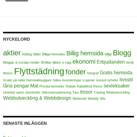
NYCKELORD
aktier
Blogg
Billig hemsida
betting
bilder
Billiga hemsidor
billigt
ekonomi
Erbjudanden
Bloggar & sociala medier
Bröllop
dildos
e-cigg
familj
Flyttstädning
fonder
Gratis hemsida
fitness
fotograf
livsstil
Gratis på nätet
Hemsidebyggare
hälsa
investeringar
k-gamer
konsol nyheter
låna pengar
Mat
sexleksaker
Privata hemsidor
Rabatt
Rabattkod
Resor
trosor
skönhet
sport
stockholm
Sökmotoroptimering
Tips
Träning
Webbutveckling
Webbutveckling & Webbdesign
Webnode
Weebly
Wix
SENASTE INLÄGGEN