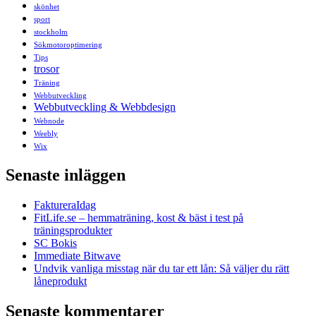
skönhet
sport
stockholm
Sökmotoroptimering
Tips
trosor
Träning
Webbutveckling
Webbutveckling & Webbdesign
Webnode
Weebly
Wix
Senaste inläggen
FaktureraIdag
FitLife.se – hemmaträning, kost & bäst i test på
träningsprodukter
SC Bokis
Immediate Bitwave
Undvik vanliga misstag när du tar ett lån: Så väljer du rätt
låneprodukt
Senaste kommentarer