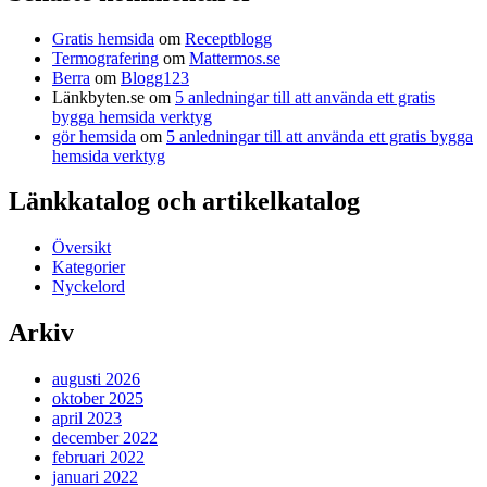
Gratis hemsida
om
Receptblogg
Termografering
om
Mattermos.se
Berra
om
Blogg123
Länkbyten.se
om
5 anledningar till att använda ett gratis
bygga hemsida verktyg
gör hemsida
om
5 anledningar till att använda ett gratis bygga
hemsida verktyg
Länkkatalog och artikelkatalog
Översikt
Kategorier
Nyckelord
Arkiv
augusti 2026
oktober 2025
april 2023
december 2022
februari 2022
januari 2022