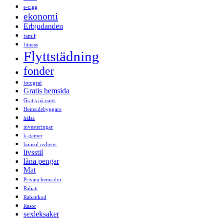
e-cigg
ekonomi
Erbjudanden
familj
fitness
Flyttstädning
fonder
fotograf
Gratis hemsida
Gratis på nätet
Hemsidebyggare
hälsa
investeringar
k-gamer
konsol nyheter
livsstil
låna pengar
Mat
Privata hemsidor
Rabatt
Rabattkod
Resor
sexleksaker