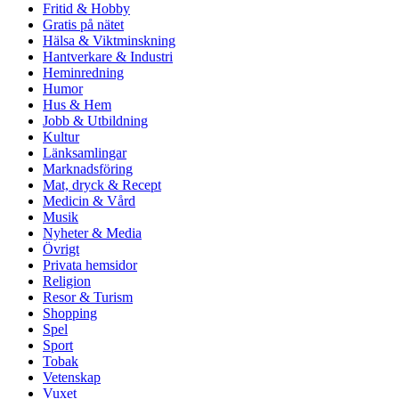
Fritid & Hobby
Gratis på nätet
Hälsa & Viktminskning
Hantverkare & Industri
Heminredning
Humor
Hus & Hem
Jobb & Utbildning
Kultur
Länksamlingar
Marknadsföring
Mat, dryck & Recept
Medicin & Vård
Musik
Nyheter & Media
Övrigt
Privata hemsidor
Religion
Resor & Turism
Shopping
Spel
Sport
Tobak
Vetenskap
Vuxet