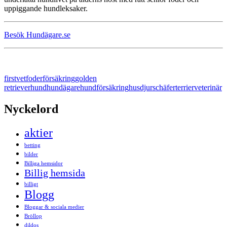
uppiggande hundleksaker.
Besök Hundägare.se
firstvet
foder
försäkring
golden
retriever
hund
hundägare
hundförsäkring
husdjur
schäfer
terrier
veterinär
Nyckelord
aktier
betting
bilder
Billiga hemsidor
Billig hemsida
billigt
Blogg
Bloggar & sociala medier
Bröllop
dildos