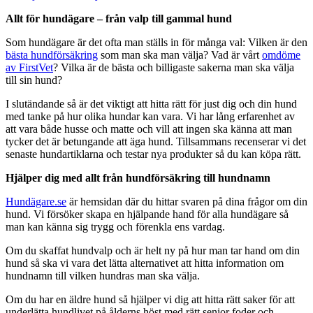
Allt för hundägare – från valp till gammal hund
Som hundägare är det ofta man ställs in för många val: Vilken är den
bästa hundförsäkring
som man ska man välja? Vad är vårt
omdöme
av FirstVet
? Vilka är de bästa och billigaste sakerna man ska välja
till sin hund?
I slutändande så är det viktigt att hitta rätt för just dig och din hund
med tanke på hur olika hundar kan vara. Vi har lång erfarenhet av
att vara både husse och matte och vill att ingen ska känna att man
tycker det är betungande att äga hund. Tillsammans recenserar vi det
senaste hundartiklarna och testar nya produkter så du kan köpa rätt.
Hjälper dig med allt från hundförsäkring till hundnamn
Hundägare.se
är hemsidan där du hittar svaren på dina frågor om din
hund. Vi försöker skapa en hjälpande hand för alla hundägare så
man kan känna sig trygg och förenkla ens vardag.
Om du skaffat hundvalp och är helt ny på hur man tar hand om din
hund så ska vi vara det lätta alternativet att hitta information om
hundnamn till vilken hundras man ska välja.
Om du har en äldre hund så hjälper vi dig att hitta rätt saker för att
underlätta hundlivet på ålderns höst med rätt senior foder och